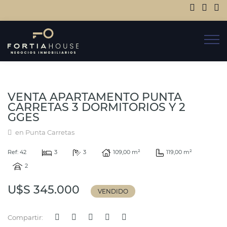
VENTA APARTAMENTO PUNTA
CARRETAS 3 DORMITORIOS Y 2
GGES
en Punta Carretas
Ref: 42
3
3
109,00 m²
119,00 m²
2
U$S 345.000
VENDIDO
Compartir: