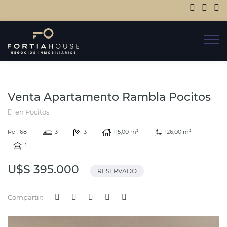
Venta Apartamento Rambla Pocitos
en Pocitos
Ref: 68
3
3
115,00 m²
126,00 m²
1
U$S 395.000
RESERVADO
Compartir: